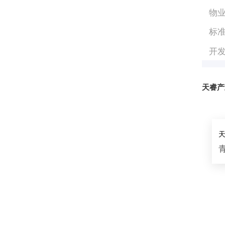
物
标
开
天睿产