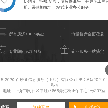
协助客户验收交房，做装修准备，并尊享工商
册、装修搬家等一站式专业办公服务
所有房源100%实勘
海量楼盘全面覆盖
专业顾问选址分析
企业服务一站搞定
15-2020 百楼通信息服务（上海）有限公司 沪ICP备202101
号-4
地址：上海市闵行区申虹路666弄虹桥正荣中心1号207室
收藏
预约看房
电话咨询