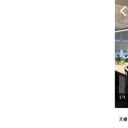
1/1
天睿