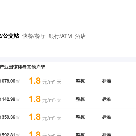
/公交站
快餐/餐厅
银行/ATM
酒店
产业园该楼盘其他户型
1.8
㎡
1078.06
整栋
标准
元/m²⋅天
1.8
㎡
1142.98
整栋
标准
元/m²⋅天
1.8
㎡
1359.36
整栋
标准
元/m²⋅天
1.8
㎡
1592.81
整栋
标准
元/m²⋅天