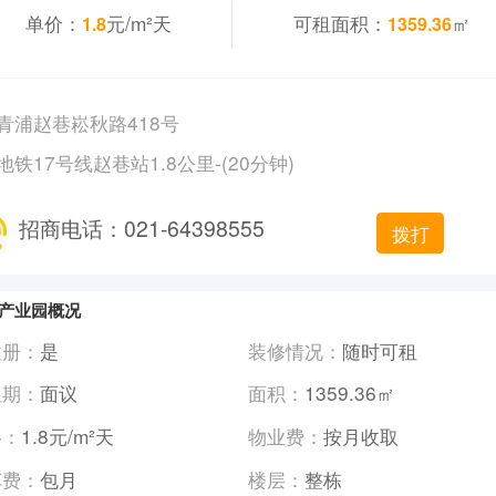
单价：
元/m²天
可租面积：
㎡
1.8
1359.36
青浦赵巷崧秋路418号
地铁17号线赵巷站1.8公里-(20分钟)
招商电话：021-64398555
拨打
产业园概况
注册：
是
装修情况：
随时可租
租期：
面议
面积：
1359.36㎡
格：
1.8元/m²天
物业费：
按月收取
车费：
包月
楼层：
整栋