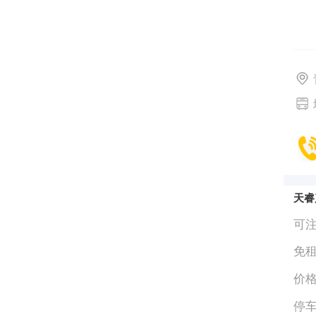
天睿
可
免
价
停