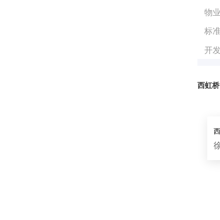
物
标
开
西虹桥