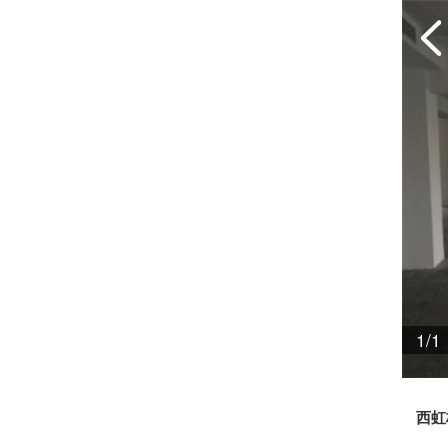
1/1
西虹