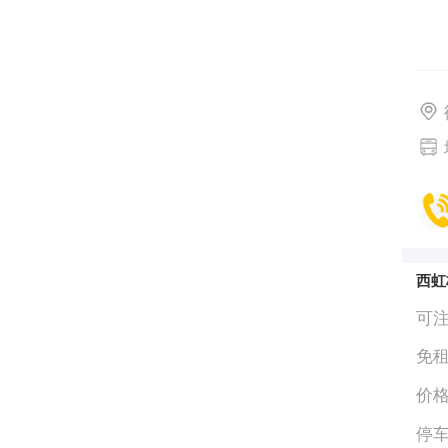
西虹
可
免
价
停