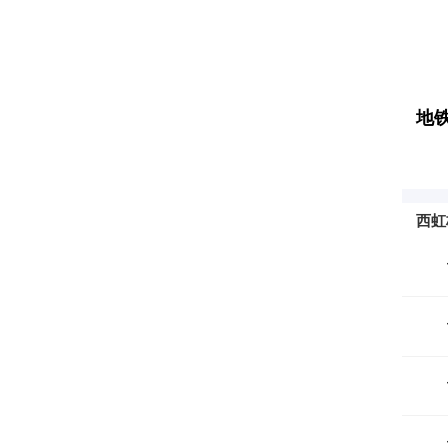
地铁
西虹