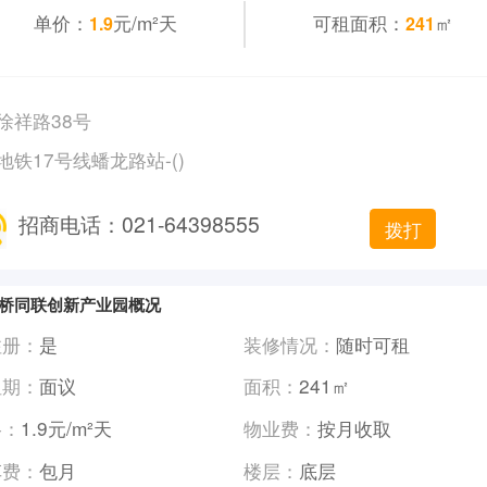
单价：
元/m²天
可租面积：
㎡
1.9
241
徐祥路38号
地铁17号线蟠龙路站-()
招商电话：021-64398555
拨打
桥同联创新产业园概况
注册：
是
装修情况：
随时可租
租期：
面议
面积：
241㎡
格：
1.9元/m²天
物业费：
按月收取
车费：
包月
楼层：
底层