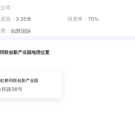
业公司：
准层高：
3.35米
得房率：
70%
发商：
灿辉国际
同联创新产业园地理位置
西虹桥同联创新产业园
徐祥路38号