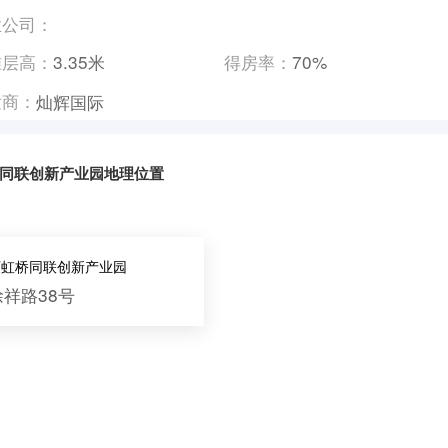
业公司：
准层高：
3.35米
得房率：
70%
发商：
灿辉国际
同联创新产业园地理位置
西虹桥同联创新产业园
徐祥路38号