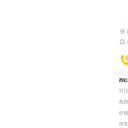
西虹
可
免
价
停