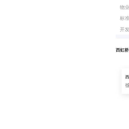
物
标
开
西虹桥