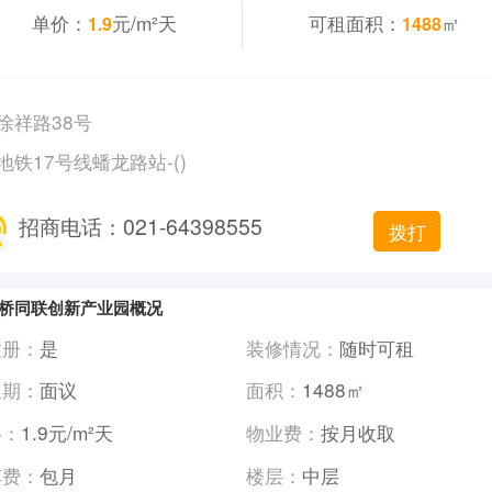
单价：
元/m²天
可租面积：
㎡
1.9
1488
徐祥路38号
地铁17号线蟠龙路站-()
招商电话：021-64398555
拨打
桥同联创新产业园概况
注册：
是
装修情况：
随时可租
租期：
面议
面积：
1488㎡
格：
1.9元/m²天
物业费：
按月收取
车费：
包月
楼层：
中层