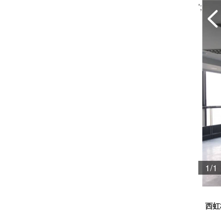
';
1/1
西虹