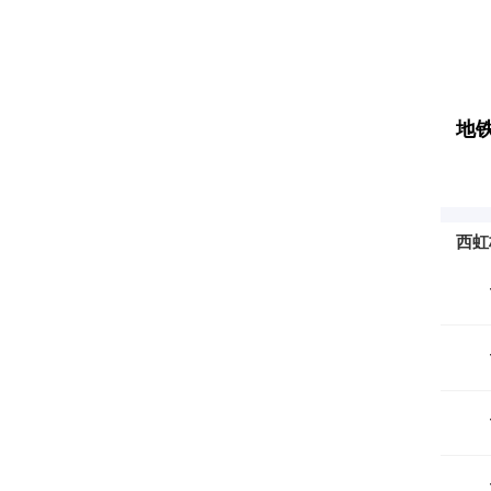
地铁
西虹