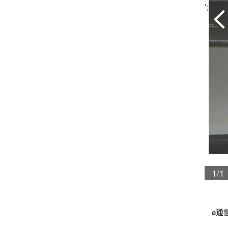
';
1/1
e通