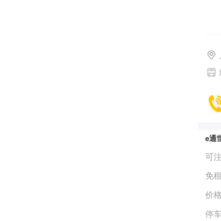
e通
可
免
价
停