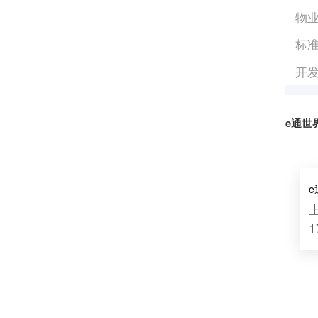
物
标
开
e通世
1