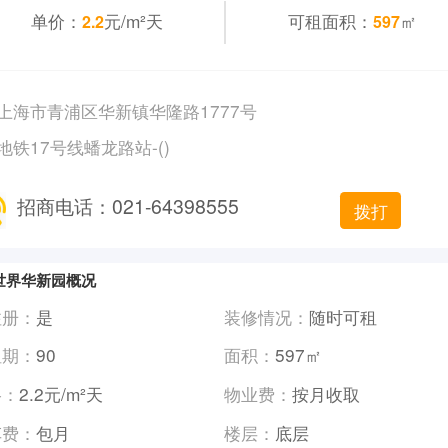
单价：
元/m²天
可租面积：
㎡
2.2
597
上海市青浦区华新镇华隆路1777号
地铁17号线蟠龙路站-()
招商电话：021-64398555
拨打
世界华新园概况
注册：
是
装修情况：
随时可租
租期：
90
面积：
597㎡
格：
2.2元/m²天
物业费：
按月收取
车费：
包月
楼层：
底层