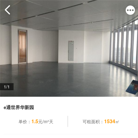
1/1
e通世界华新园
1.5
1534
单价：
元/m²天
可租面积：
㎡