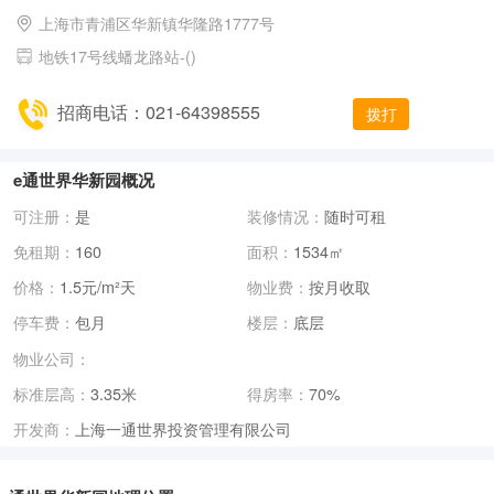
上海市青浦区华新镇华隆路1777号
地铁17号线蟠龙路站-()
招商电话：021-64398555
拨打
e通世界华新园概况
可注册：
是
装修情况：
随时可租
免租期：
160
面积：
1534㎡
价格：
1.5元/m²天
物业费：
按月收取
停车费：
包月
楼层：
底层
物业公司：
标准层高：
3.35米
得房率：
70%
上海一通世界投资管理有限公司
开发商：