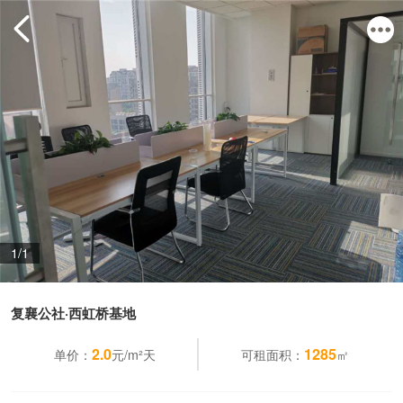
1/1
复襄公社·西虹桥基地
2.0
1285
单价：
元/m²天
可租面积：
㎡