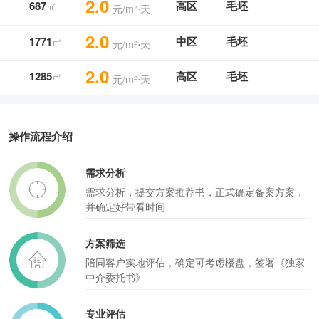
2.0
687
高区
毛坯
㎡
元/m²⋅天
2.0
1771
中区
毛坯
㎡
元/m²⋅天
2.0
1285
高区
毛坯
㎡
元/m²⋅天
操作流程介绍
需求分析
需求分析，提交方案推荐书，正式确定备案方案，
并确定好带看时间
方案筛选
陪同客户实地评估，确定可考虑楼盘，签署《独家
中介委托书》
专业评估