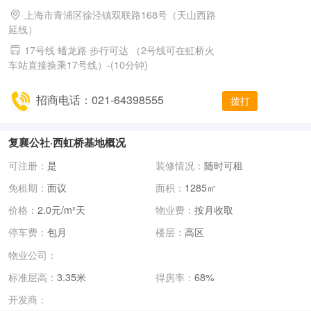
上海市青浦区徐泾镇双联路168号（天山西路
延线）
17号线 蟠龙路 步行可达 （2号线可在虹桥火
车站直接换乘17号线）-(10分钟)
招商电话：021-64398555
拨打
复襄公社·西虹桥基地概况
可注册：
是
装修情况：
随时可租
免租期：
面议
面积：
1285㎡
价格：
2.0元/m²天
物业费：
按月收取
停车费：
包月
楼层：
高区
物业公司：
标准层高：
3.35米
得房率：
68%
开发商：