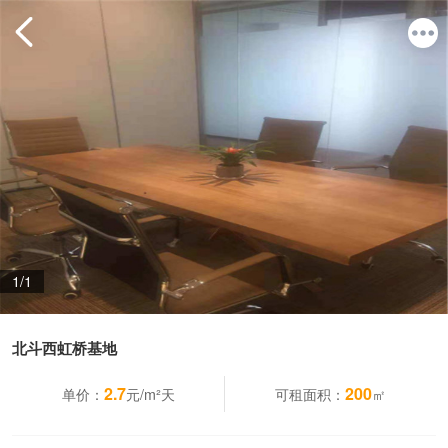
1/1
北斗西虹桥基地
2.7
200
单价：
元/m²天
可租面积：
㎡