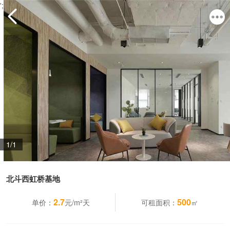
';
1/1
北斗西虹桥基地
2.7
500
单价：
元/m²天
可租面积：
㎡