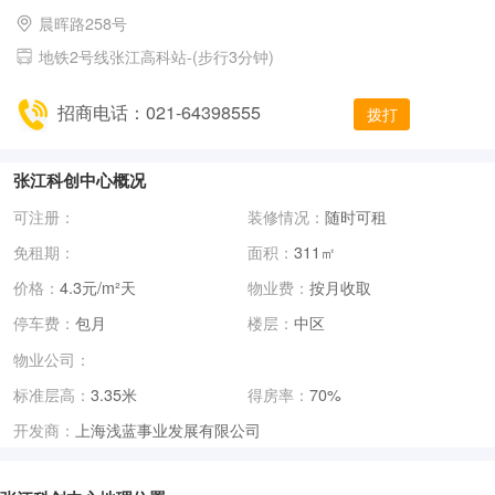
晨晖路258号
地铁2号线张江高科站-(步行3分钟)
招商电话：021-64398555
拨打
张江科创中心概况
可注册：
装修情况：
随时可租
免租期：
面积：
311㎡
价格：
4.3元/m²天
物业费：
按月收取
停车费：
包月
楼层：
中区
物业公司：
标准层高：
3.35米
得房率：
70%
上海浅蓝事业发展有限公司
开发商：