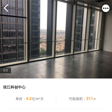
1/1
张江科创中心
4.3
311
单价：
元/m²天
可租面积：
㎡