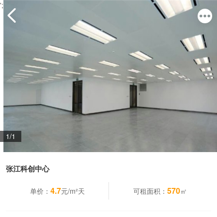
';
1/1
张江科创中心
4.7
570
单价：
元/m²天
可租面积：
㎡