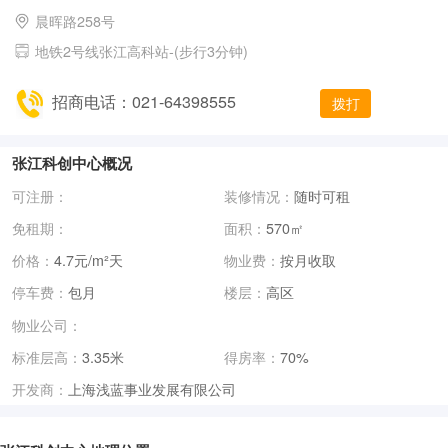
晨晖路258号
地铁2号线张江高科站-(步行3分钟)
招商电话：021-64398555
拨打
张江科创中心概况
可注册：
装修情况：
随时可租
免租期：
面积：
570㎡
价格：
4.7元/m²天
物业费：
按月收取
停车费：
包月
楼层：
高区
物业公司：
标准层高：
3.35米
得房率：
70%
上海浅蓝事业发展有限公司
开发商：